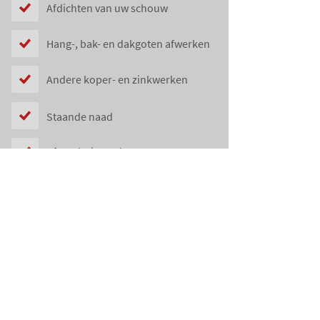
Afdichten van uw schouw
Hang-, bak- en dakgoten afwerken
Andere koper- en zinkwerken
Staande naad
Afvoerbuizen plaatsen
KOPER- EN ZINKWERKEN IN LIMBURG?
LAAT ZE IN DESKUNDIGE HANDEN VAN
THOMAS DIMITRI DAKWERKEN.
0484 69 31 62